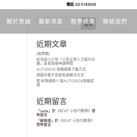
電話: 03-5183939
關於育誠
最新消息
教學成果
聯絡我們
近期文章
(無標題)
好消息!107年「小型企業人力提升計
畫」延長受理申請時間
AUTODESK 原廠證書下載方式
視圖中看不見管系統解決方式
賀!本周通過11張AUTODESK原廠認
證
近期留言
「
sada
」於〈
REVIT 小技巧教學
〉發
佈留言
「
蘇筱晴
」於〈
REVIT 小技巧教學
〉
發佈留言