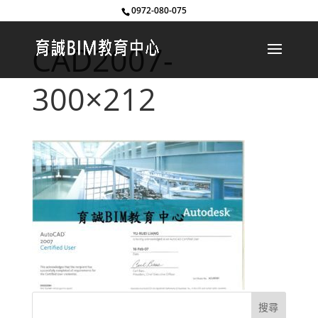
0972-080-075
CAD2007-
300×212