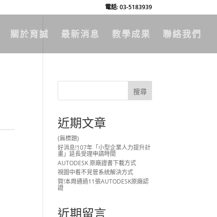
電話: 03-5183939
關於育誠
最新消息
教學成果
聯絡我們
近期文章
(無標題)
好消息!107年「小型企業人力提升計
畫」延長受理申請時間
AUTODESK 原廠證書下載方式
視圖中看不見管系統解決方式
賀!本周通過11張AUTODESK原廠認
證
近期留言