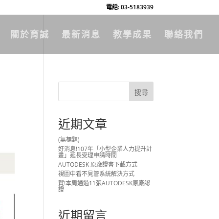
電話: 03-5183939
關於育誠
最新消息
教學成果
聯絡我們
近期文章
(無標題)
好消息!107年「小型企業人力提升計
畫」延長受理申請時間
AUTODESK 原廠證書下載方式
視圖中看不見管系統解決方式
賀!本周通過11張AUTODESK原廠認
證
近期留言